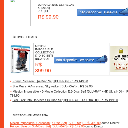
JORNADA NAS ESTRELAS
XI [2009]
PREÇO
R$ 99.90
ÚLTIMOS FILMES
MISION
IMPOSSIBLE:
COLLECTION
[7-DISC SET]
[BLU-RAY]
R$
399.90
Fringe: Season 3 [4-Disc Set] [BLU-RAY] - : R$ 149.90
Star Wars: A Ascensao Skywalker [BLU-RAY] - : R$ 59.90
Mission Impossible - 6-Movie Collection [13-Disc Set] [BLU-RAY + 4K Ultra HD] - : 
799.90
Star Trek Into Darkness [3-Disc Set] [BLU-RAY + 4K Ultra HD] - : R$ 199.90
DIRETOR - FILMOGRAFIA
Mision Impossible: Collection [7-Disc Set] [BLU-RAY] - R$: 399.90
como Diretor
Fringe: Season 3 [4-Disc Set] [BLU-RAY] - R$: 149.90
como Diretor