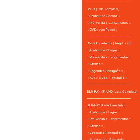
-----------------------------------------------
DVDs [Lista Completa]
:: Acabou de Chegar ::
:: Pré-Venda e Lançamentos ::
:: DVDs com Poster ::
-----------------------------------------------
DVDs Importados [ Reg 1 a 6 ]
:: Acabou de Chegar ::
:: Pré-Venda e Lançamentos ::
:: Ofertas ::
:: Legendas Português ::
:: Áudio e Leg. Português ::
-----------------------------------------------
BLU-RAY 4K UHD [Lista Completa]
-----------------------------------------------
BLU-RAY [Lista Completa]
:: Acabou de Chegar ::
:: Pré-Venda e Lançamentos ::
:: Ofertas ::
:: Legendas Português ::
:: Áudio e Leg. Português ::