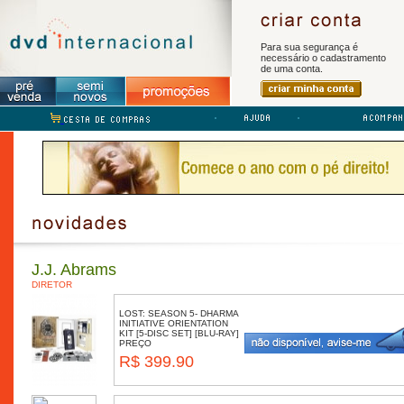
Para sua segurança é
necessário o cadastramento
de uma conta.
J.J. Abrams
DIRETOR
LOST: SEASON 5- DHARMA
INITIATIVE ORIENTATION
KIT [5-DISC SET] [BLU-RAY]
PREÇO
R$ 399.90