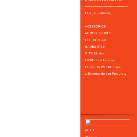
-----------------------------------------------
CDs [Soundtracks]
-----------------------------------------------
ACESSORIOS
ACTION FIGURES
ELETRÔNICOS
GAMES [PS3]
GIFTs Movies
LIVROS [de Cinema]
POSTERS IMPORTADOS
:: Encomende seu Produto ::
ACAO
ADULTO