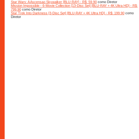
Star Wars: A Ascensao Skywalker [BLU-RAY] - R$: 59.90
como Diretor
Mission Impossible - 6-Movie Collection [13-Disc Set] [BLU-RAY + 4K Ultra HD] - R$:
799.90
como Diretor
Star Trek Into Darkness [3-Disc Set] [BLU-RAY + 4K Ultra HD] - R$: 199.90
como
Diretor