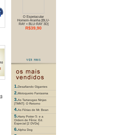
O Espetacular
Homem-Aranha [BLU-
RAY + BLU-RAY 3D]
R$39,90
1.
Desafiando Gigantes
2.
Motoqueiro Fantasma
R$
3.
As Tartarugas Ninjas
[TMNT]: O Retorno
4.
As Férias de Mr. Bean
5.
Harry Potter 5: e a
Ordem de Fênix: Ed.
Especial [2 DVDs]
6.
Alpha Dog