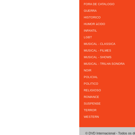
FORA DE CATALOGO
GUERRA
HISTORICO
HUMOR áCIDO
INFANTIL
LGBT
MUSICAL - CLASSICA
MUSICAL - FILMES
MUSICAL - SHOWS
MUSICAL - TRILHA SONORA
NOIR
POLICIAL
POLITICO
RELIGIOSO
ROMANCE
SUSPENSE
TERROR
WESTERN
© DVD Internacional - Todos os d