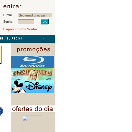
E-mail
Senha
Esqueci minha Senha