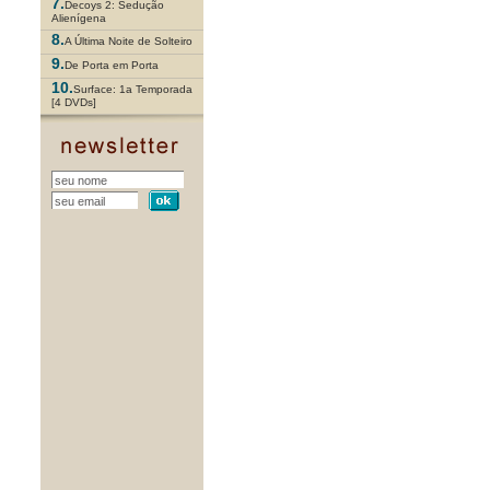
7.
Decoys 2: Sedução
Alienígena
8.
A Última Noite de Solteiro
9.
De Porta em Porta
10.
Surface: 1a Temporada
[4 DVDs]