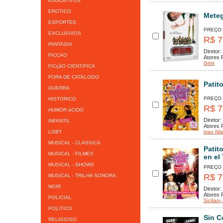
EDUCATIVOS
EROTICO
Meteg
ESPORTES
PREÇO
EXCLUSIVOS
R$ 7
FANTASIA
Diretor:
FICCAO
Atores P
Grint
FICçãO CIENTíFICA
FORA DE CATALOGO
Patit
GUERRA
PREÇO
HISTORICO
R$ 7
HUMOR áCIDO
Diretor:
INFANTIL
Atores P
LGBT
Ivan Nil
MUSICAL - CLASSICA
Patit
MUSICAL - FILMES
en el
MUSICAL - SHOWS
PREÇO
R$ 7
MUSICAL - TRILHA SONORA
NOIR
Diretor:
Atores P
POLICIAL
Siciliani
,
POLITICO
Sin C
RELIGIOSO