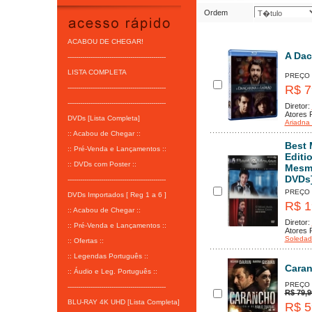
Ordem
ACABOU DE CHEGAR!
A Dac
-----------------------------------------------
LISTA COMPLETA
PREÇO
R$ 7
-----------------------------------------------
-----------------------------------------------
Diretor:
Atores P
DVDs [Lista Completa]
Ariadna 
:: Acabou de Chegar ::
Best 
:: Pré-Venda e Lançamentos ::
Editi
:: DVDs com Poster ::
Mesmo
DVDs
-----------------------------------------------
PREÇO
DVDs Importados [ Reg 1 a 6 ]
R$ 1
:: Acabou de Chegar ::
Diretor:
:: Pré-Venda e Lançamentos ::
Atores P
Soledad 
:: Ofertas ::
:: Legendas Português ::
Cara
:: Áudio e Leg. Português ::
PREÇO
-----------------------------------------------
R$ 79,9
BLU-RAY 4K UHD [Lista Completa]
R$ 5