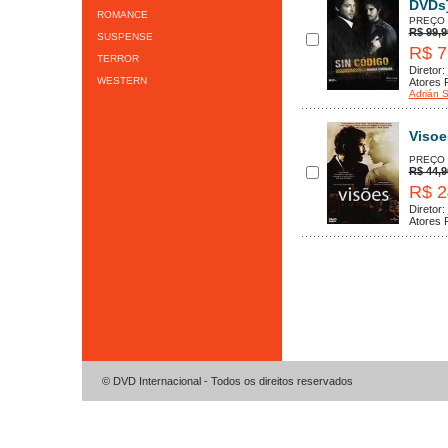
DVDs
ROMANCE
PREÇO
R$ 99,9
SUSPENSE
R$ 7
TERROR
Diretor:
WESTERN
Atores P
Adrián 
Visoe
PREÇO
R$ 44,9
R$ 2
Diretor:
Atores P
© DVD Internacional - Todos os direitos reservados