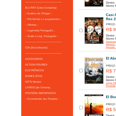
-----------------------------------------------
Diretor:
Atores P
BLU-RAY [Lista Completa]
:: Acabou de Chegar ::
Casi 
Rex 2
:: Pré-Venda e Lançamentos ::
PREÇO
:: Ofertas ::
R$ 9
:: Legendas Português ::
Diretor:
:: Áudio e Leg. Português ::
Atores P
Vazque
-----------------------------------------------
Herrera
,
Agustin 
CDs [Soundtracks]
-----------------------------------------------
El Ab
ACESSORIOS
ACTION FIGURES
PREÇO
R$ 7
ELETRÔNICOS
GAMES [PS3]
Diretor:
Atores P
GIFTs Movies
Jorge DE
Petriella
LIVROS [de Cinema]
POSTERS IMPORTADOS
El Bo
:: Encomende seu Produto ::
PREÇO
R$ 5
Diretor: