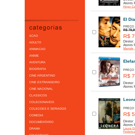
Atores P
Hugo Ca
El Di
PREÇO
R$ 79,9
R$ 7
ACAO
Diretor:
ADULTO
Atores P
Marrale
,
ANIMACAO
ANIME
Elefa
AVENTURA
BIOGRAFIA
PREÇO
R$ 7
CINE ARGENTINO
CINE ESTRANGEIRO
Diretor:
Atores P
CINE NACIONAL
CLASSICOS
Leon
COLECIONAVEIS
PREÇO
COLECOES E SERIADOS
R$ 5
COMEDIA
Diretor:
DOCUMENTARIO
Atores P
Laura G
DRAMA
Federic