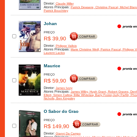
Diretor:
Claude Miller
Atores Principais:
Patrick Dewaere
, Christine Pascal
, Michel Blan
Patrick Bouchitey
Johan
PREÇO
R$ 39,90
Diretor:
Philippe Vallois
Atores Principais:
Marie Christine Weill
, Patrice Pascal
, Philippe V
Laurent Laclos
Maurice
PREÇO
R$ 59,90
Diretor:
James Ivory
Atores Principais:
James Wilby
, Hugh Grant
, Robert Graves
, Den
Elliott
, Simon Callow
, Billie Whitelaw
, Barry Foster
,Judy Parfitt
, Pho
Nicholls
, Ben Kingsley
O Sabor do Grao
PREÇO
R$ 149,90
Diretor:
Gianni Da Campo