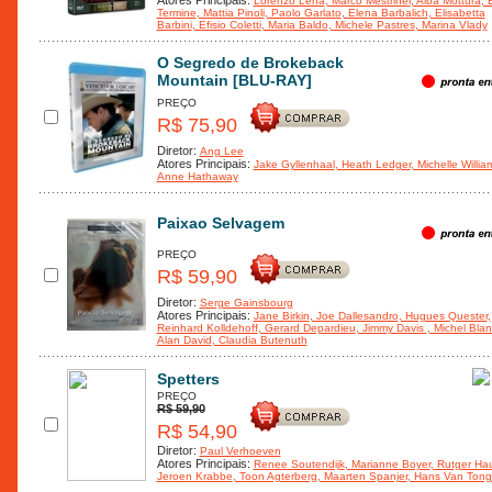
Atores Principais:
Lorenzo Lena
, Marco Mestriner
, Alba Mottura
, 
Termine
, Mattia Pinoli
, Paolo Garlato
, Elena Barbalich
, Elisabetta
Barbini
, Efisio Coletti
, Maria Baldo
, Michele Pastres
, Marina Vlady
O Segredo de Brokeback
Mountain [BLU-RAY]
PREÇO
R$ 75,90
Diretor:
Ang Lee
Atores Principais:
Jake Gyllenhaal
, Heath Ledger
, Michelle Willia
Anne Hathaway
Paixao Selvagem
PREÇO
R$ 59,90
Diretor:
Serge Gainsbourg
Atores Principais:
Jane Birkin
, Joe Dallesandro
, Hugues Quester
,
Reinhard Kolldehoff
, Gerard Depardieu
, Jimmy Davis
, Michel Blan
Alan David
, Claudia Butenuth
Spetters
PREÇO
R$ 59,90
R$ 54,90
Diretor:
Paul Verhoeven
Atores Principais:
Renee Soutendijk
, Marianne Boyer
, Rutger Ha
Jeroen Krabbe
, Toon Agterberg
, Maarten Spanjer
, Hans Van Tong