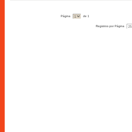
Página
de 1
Registros por Página