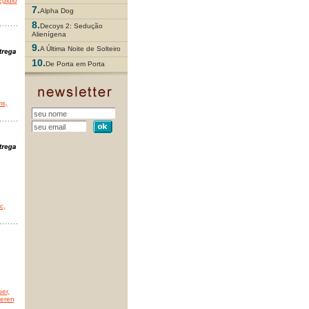
Egidio
7.
Alpha Dog
8.
Decoys 2: Sedução
Alienígena
9.
A Última Noite de Solteiro
10.
De Porta em Porta
ms
,
c
,
uer
,
eren