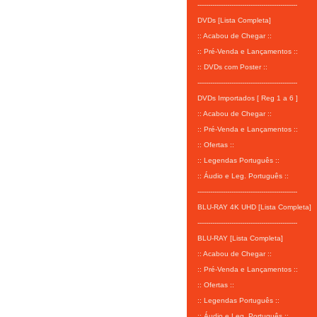
-----------------------------------------------
DVDs [Lista Completa]
:: Acabou de Chegar ::
:: Pré-Venda e Lançamentos ::
:: DVDs com Poster ::
-----------------------------------------------
DVDs Importados [ Reg 1 a 6 ]
:: Acabou de Chegar ::
:: Pré-Venda e Lançamentos ::
:: Ofertas ::
:: Legendas Português ::
:: Áudio e Leg. Português ::
-----------------------------------------------
BLU-RAY 4K UHD [Lista Completa]
-----------------------------------------------
BLU-RAY [Lista Completa]
:: Acabou de Chegar ::
:: Pré-Venda e Lançamentos ::
:: Ofertas ::
:: Legendas Português ::
:: Áudio e Leg. Português ::