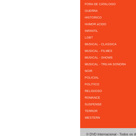
FORA DE CATALOGO
GUERRA
HISTORICO
HUMOR áCIDO
INFANTIL
LGBT
MUSICAL - CLASSICA
MUSICAL - FILMES
MUSICAL - SHOWS
MUSICAL - TRILHA SONORA
NOIR
POLICIAL
POLITICO
RELIGIOSO
ROMANCE
SUSPENSE
TERROR
WESTERN
© DVD Internacional - Todos os d