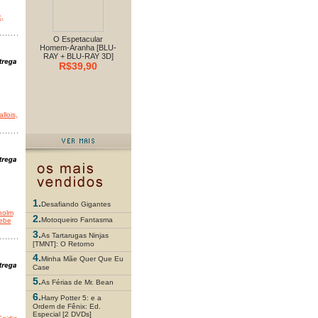
c
,
O Espetacular
Homem-Aranha [BLU-
RAY + BLU-RAY 3D]
R$39,90
allois
,
1.
Desafiando Gigantes
holm
2.
Motoqueiro Fantasma
ebe
3.
As Tartarugas Ninjas
[TMNT]: O Retorno
4.
Minha Mãe Quer Que Eu
Case
5.
As Férias de Mr. Bean
6.
Harry Potter 5: e a
Ordem de Fênix: Ed.
Especial [2 DVDs]