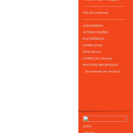
-----------------------------------------------
CDs [Soundtracks]
-----------------------------------------------
ACESSORIOS
ACTION FIGURES
ELETRÔNICOS
GAMES [PS3]
GIFTs Movies
LIVROS [de Cinema]
POSTERS IMPORTADOS
:: Encomende seu Produto ::
ACAO
ADULTO