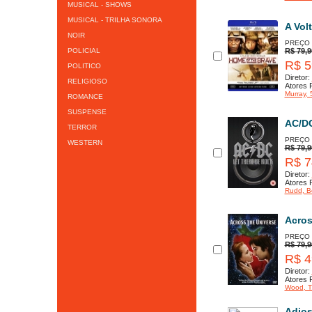
MUSICAL - SHOWS
MUSICAL - TRILHA SONORA
A Vol
NOIR
PREÇO
POLICIAL
R$ 79,9
R$ 5
POLITICO
Diretor:
RELIGIOSO
Atores P
Murray
,
ROMANCE
SUSPENSE
AC/DC
TERROR
PREÇO
WESTERN
R$ 79,9
R$ 7
Diretor:
Atores P
Rudd
, B
Acros
PREÇO
R$ 79,9
R$ 4
Diretor:
Atores P
Wood
, 
Adios