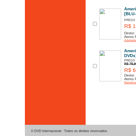
Ameri
[BLU-
PREÇO
R$ 1
Diretor:
Atores P
Adelaid
Ameri
DVDs]
PREÇO
R$ 79,9
R$ 6
Diretor:
Atores P
Natasha
© DVD Internacional - Todos os direitos reservados