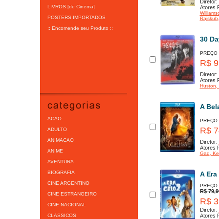
Diretor:
LIVROS [de Cinema]
Atores P
Williams
POSTERS IMPORTADOS
Rajskub
:: Encomende seu Produto ::
30 Da
PREÇO
R$ 9
Diretor:
Atores P
Huston
,
A Bel
ACAO
PREÇO
R$ 7
ADULTO
ANIMACAO
Diretor:
Atores P
ANIME
Gad
, Ke
AVENTURA
BIOGRAFIA
A Era
CINE ARGENTINO
PREÇO
R$ 79,9
CINE ESTRANGEIRO
R$ 3
CINE NACIONAL
Diretor:
CLASSICOS
Atores P