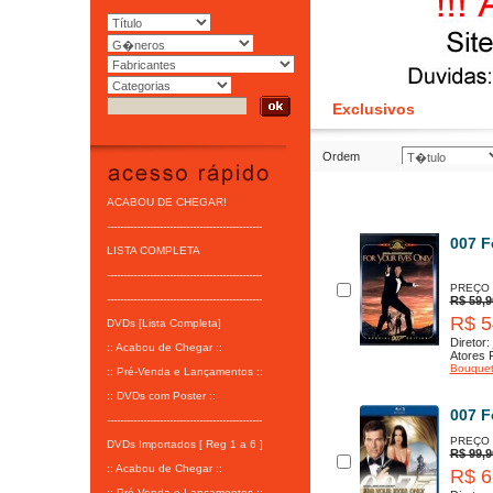
Exclusivos
Ordem
ACABOU DE CHEGAR!
-----------------------------------------------
007 F
LISTA COMPLETA
-----------------------------------------------
PREÇO
-----------------------------------------------
R$ 59,9
R$ 5
DVDs [Lista Completa]
Diretor:
:: Acabou de Chegar ::
Atores P
Bouque
:: Pré-Venda e Lançamentos ::
:: DVDs com Poster ::
007 F
-----------------------------------------------
PREÇO
DVDs Importados [ Reg 1 a 6 ]
R$ 99,9
:: Acabou de Chegar ::
R$ 6
:: Pré-Venda e Lançamentos ::