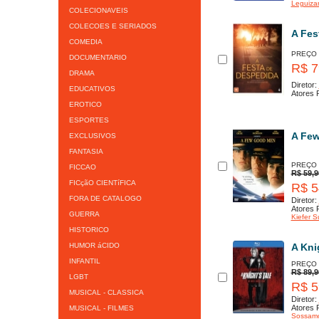
Leguiz
COLECIONAVEIS
COLECOES E SERIADOS
A Fes
COMEDIA
PREÇO
DOCUMENTARIO
R$ 7
DRAMA
Diretor:
EDUCATIVOS
Atores P
EROTICO
ESPORTES
A Fe
EXCLUSIVOS
FANTASIA
PREÇO
FICCAO
R$ 59,9
FICçãO CIENTíFICA
R$ 5
FORA DE CATALOGO
Diretor:
Atores P
GUERRA
Kiefer S
HISTORICO
HUMOR áCIDO
A Kni
INFANTIL
PREÇO
R$ 89,9
LGBT
R$ 5
MUSICAL - CLASSICA
Diretor:
Atores P
MUSICAL - FILMES
Sossam