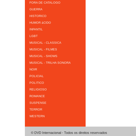
FORA DE CATALOGO
GUERRA
HISTORICO
HUMOR áCIDO
INFANTIL
LGBT
MUSICAL - CLASSICA
MUSICAL - FILMES
MUSICAL - SHOWS
MUSICAL - TRILHA SONORA
NOIR
POLICIAL
POLITICO
RELIGIOSO
ROMANCE
SUSPENSE
TERROR
WESTERN
© DVD Internacional - Todos os direitos reservados