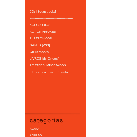
-----------------------------------------------
CDs [Soundtracks]
-----------------------------------------------
ACESSORIOS
ACTION FIGURES
ELETRÔNICOS
GAMES [PS3]
GIFTs Movies
LIVROS [de Cinema]
POSTERS IMPORTADOS
:: Encomende seu Produto ::
ACAO
ADULTO