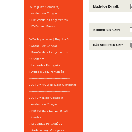
-----------------------------------------------
Mudei de E-mail:
DVDs [Lista Completa]
:: Acabou de Chegar ::
:: Pré-Venda e Lançamentos ::
AINDA NÃO SOU CLIENT
:: DVDs com Poster ::
Informe seu CEP:
-----------------------------------------------
DVDs Importados [ Reg 1 a 6 ]
Não sei o meu CEP:
:: Acabou de Chegar ::
:: Pré-Venda e Lançamentos ::
:: Ofertas ::
:: Legendas Português ::
:: Áudio e Leg. Português ::
-----------------------------------------------
BLU-RAY 4K UHD [Lista Completa]
-----------------------------------------------
BLU-RAY [Lista Completa]
:: Acabou de Chegar ::
:: Pré-Venda e Lançamentos ::
:: Ofertas ::
:: Legendas Português ::
:: Áudio e Leg. Português ::