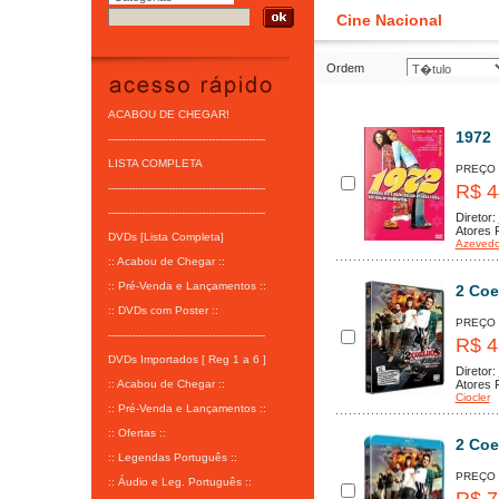
Cine Nacional
Ordem
ACABOU DE CHEGAR!
1972
-----------------------------------------------
LISTA COMPLETA
PREÇO
R$ 4
-----------------------------------------------
-----------------------------------------------
Diretor:
Atores P
DVDs [Lista Completa]
Azeved
:: Acabou de Chegar ::
:: Pré-Venda e Lançamentos ::
2 Coe
:: DVDs com Poster ::
PREÇO
-----------------------------------------------
R$ 4
DVDs Importados [ Reg 1 a 6 ]
Diretor:
:: Acabou de Chegar ::
Atores P
Ciocler
:: Pré-Venda e Lançamentos ::
:: Ofertas ::
2 Coe
:: Legendas Português ::
PREÇO
:: Áudio e Leg. Português ::