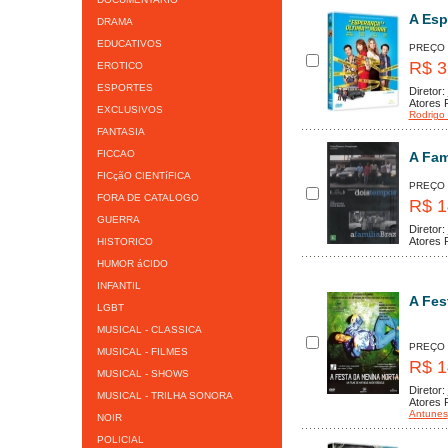
A Esp
DRAMA
EDUCATIVOS
PREÇO
R$ 3
EROTICO
ESPORTES
Diretor:
Atores P
EXCLUSIVOS
Rodrigo
FANTASIA
FICCAO
A Fam
FICçãO CIENTíFICA
PREÇO
FORA DE CATALOGO
R$ 1
GUERRA
Diretor:
Atores P
HISTORICO
HUMOR áCIDO
INFANTIL
A Fes
LGBT
MUSICAL - CLASSICA
PREÇO
MUSICAL - FILMES
R$ 1
MUSICAL - SHOWS
Diretor:
MUSICAL - TRILHA SONORA
Atores P
Antunes
NOIR
POLICIAL