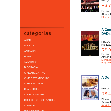
PREÇO
R$ 7
Diretor:
Atores P
Pfeifer
A Cas
DVDs
ACAO
PREÇO
R$ 129,
ADULTO
R$ 9
ANIMACAO
Diretor:
ANIME
Atores P
Morgad
AVENTURA
Fragoso
BIOGRAFIA
CINE ARGENTINO
A Don
CINE ESTRANGEIRO
CINE NACIONAL
PREÇO
CLASSICOS
R$ 4
COLECIONAVEIS
Diretor:
COLECOES E SERIADOS
Atores P
Antônio
COMEDIA
DOCUMENTARIO