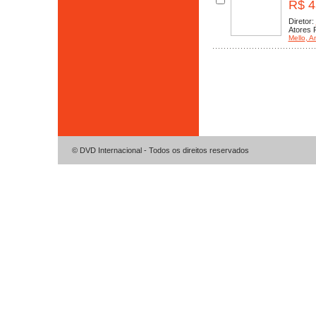
R$ 4
Diretor:
Atores P
Mello
, A
© DVD Internacional - Todos os direitos reservados