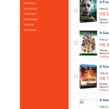
A Fre
POLITICO
RELIGIOSO
PREÇO
R$ 5
ROMANCE
SUSPENSE
Diretor:
Atores P
TERROR
WESTERN
A Gra
PREÇO
R$ 3
Diretor:
Atores P
Cardoso
A Gra
PREÇO
R$ 7
Diretor:
Atores P
Folgosi
,
A Ida
PREÇO