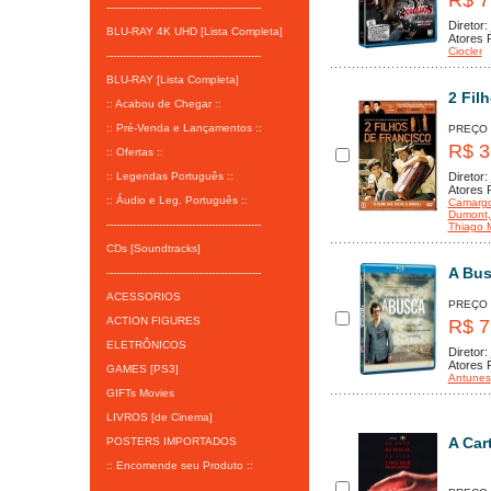
R$ 7
-----------------------------------------------
Diretor:
BLU-RAY 4K UHD [Lista Completa]
Atores P
Ciocler
-----------------------------------------------
BLU-RAY [Lista Completa]
2 Fil
:: Acabou de Chegar ::
:: Pré-Venda e Lançamentos ::
PREÇO
R$ 3
:: Ofertas ::
:: Legendas Português ::
Diretor:
Atores P
:: Áudio e Leg. Português ::
Camarg
Dumont
-----------------------------------------------
Thiago 
CDs [Soundtracks]
A Bus
-----------------------------------------------
ACESSORIOS
PREÇO
ACTION FIGURES
R$ 7
ELETRÔNICOS
Diretor:
Atores P
GAMES [PS3]
Antunes
GIFTs Movies
LIVROS [de Cinema]
A Car
POSTERS IMPORTADOS
:: Encomende seu Produto ::