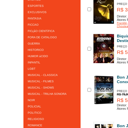
PREÇO
ESPORTES
R$ 3
EXCLUSIVOS
Diretor:
FANTASIA
Atores P
Franklin
FICCAO
Choute
FICçãO CIENTíFICA
Biqui
FORA DE CATALOGO
Desti
GUERRA
PREÇO
HISTORICO
R$ 5
HUMOR áCIDO
Diretor:
Atores P
INFANTIL
LGBT
MUSICAL - CLASSICA
Bon J
Conce
MUSICAL - FILMES
MUSICAL - SHOWS
PREÇO
MUSICAL - TRILHA SONORA
R$ 79,9
R$ 5
NOIR
Diretor:
POLICIAL
Atores P
POLITICO
RELIGIOSO
Bon J
ROMANCE