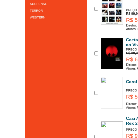
SUSPENSE
PREÇO
TERROR
R$ 99,9
WESTERN
R$ 5
Diretor:
Atores P
Caeta
ao Vi
PREÇO
R$ 89,9
R$ 6
Diretor:
Atores P
Carol
PREÇO
R$ 5
Diretor:
Atores P
Casi 
Rex 2
PREÇO
R$ 9