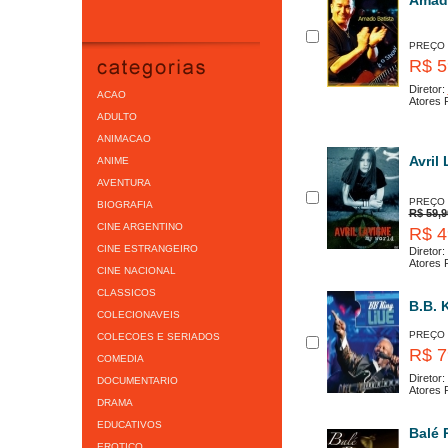
Amado
PREÇO
R$ 5
Diretor:
ACAO
Atores P
ADULTO
ANIMACAO
Avril
ANIME
AVENTURA
PREÇO
BIOGRAFIA
R$ 59,9
CINE ARGENTINO
R$ 4
CINE ESTRANGEIRO
Diretor:
Atores P
CINE NACIONAL
CLASSICOS
B.B. 
COLECIONAVEIS
PREÇO
COLECOES E SERIADOS
R$ 7
COMEDIA
Diretor:
DOCUMENTARIO
Atores P
DRAMA
EDUCATIVOS
Balé 
EROTICO