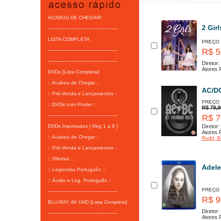
ACABOU DE CHEGAR!
2 Girl
-----------------------------------------------
LISTA COMPLETA
PREÇO
R$ 5
-----------------------------------------------
-----------------------------------------------
Diretor:
Atores P
DVDs [Lista Completa]
:: Acabou de Chegar ::
AC/DC
:: Pré-Venda e Lançamentos ::
PREÇO
:: DVDs com Poster ::
R$ 79,9
-----------------------------------------------
R$ 7
DVDs Importados [ Reg 1 a 6 ]
Diretor:
Atores P
:: Acabou de Chegar ::
Rudd
, B
:: Pré-Venda e Lançamentos ::
:: Ofertas ::
Adele
:: Legendas Português ::
:: Áudio e Leg. Português ::
PREÇO
-----------------------------------------------
R$ 9
BLU-RAY 4K UHD [Lista Completa]
Diretor:
-----------------------------------------------
Atores P