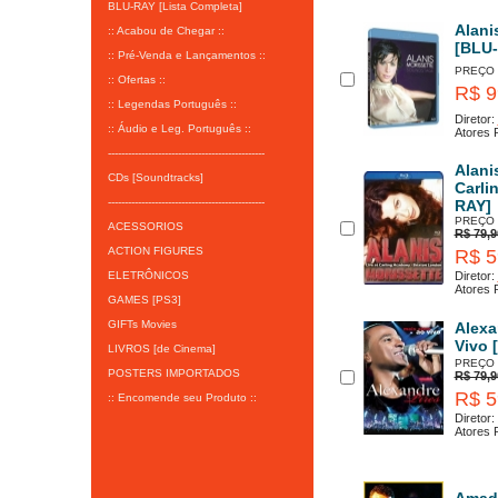
BLU-RAY [Lista Completa]
Alani
:: Acabou de Chegar ::
[BLU
:: Pré-Venda e Lançamentos ::
PREÇO
:: Ofertas ::
R$ 9
:: Legendas Português ::
Diretor:
:: Áudio e Leg. Português ::
Atores P
-----------------------------------------------
Alani
CDs [Soundtracks]
Carli
-----------------------------------------------
RAY]
PREÇO
ACESSORIOS
R$ 79,9
ACTION FIGURES
R$ 5
ELETRÔNICOS
Diretor:
Atores P
GAMES [PS3]
GIFTs Movies
Alexa
Vivo 
LIVROS [de Cinema]
PREÇO
POSTERS IMPORTADOS
R$ 79,9
R$ 5
:: Encomende seu Produto ::
Diretor:
Atores P