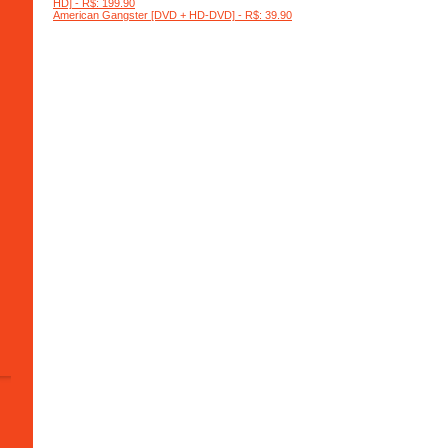
HD] - R$: 199.90
American Gangster [DVD + HD-DVD] - R$: 39.90