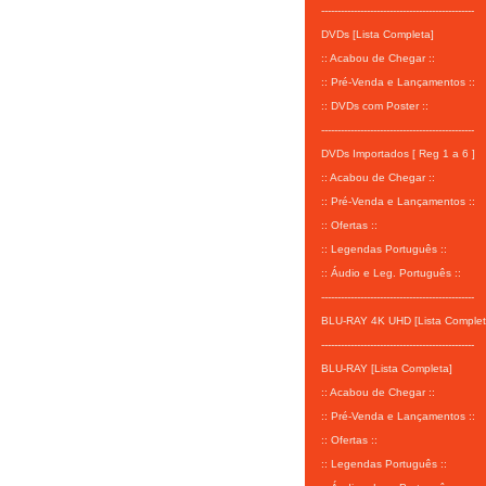
-----------------------------------------------
DVDs [Lista Completa]
:: Acabou de Chegar ::
:: Pré-Venda e Lançamentos ::
:: DVDs com Poster ::
-----------------------------------------------
DVDs Importados [ Reg 1 a 6 ]
:: Acabou de Chegar ::
:: Pré-Venda e Lançamentos ::
:: Ofertas ::
:: Legendas Português ::
:: Áudio e Leg. Português ::
-----------------------------------------------
BLU-RAY 4K UHD [Lista Complet
-----------------------------------------------
BLU-RAY [Lista Completa]
:: Acabou de Chegar ::
:: Pré-Venda e Lançamentos ::
:: Ofertas ::
:: Legendas Português ::