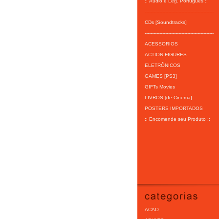
:: Áudio e Leg. Português ::
-----------------------------------------------
CDs [Soundtracks]
-----------------------------------------------
ACESSORIOS
ACTION FIGURES
ELETRÔNICOS
GAMES [PS3]
GIFTs Movies
LIVROS [de Cinema]
POSTERS IMPORTADOS
:: Encomende seu Produto ::
ACAO