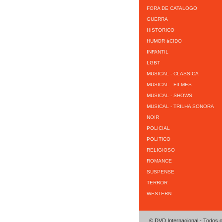
FORA DE CATALOGO
GUERRA
HISTORICO
HUMOR áCIDO
INFANTIL
LGBT
MUSICAL - CLASSICA
MUSICAL - FILMES
MUSICAL - SHOWS
MUSICAL - TRILHA SONORA
NOIR
POLICIAL
POLITICO
RELIGIOSO
ROMANCE
SUSPENSE
TERROR
WESTERN
© DVD Internacional - Todos o