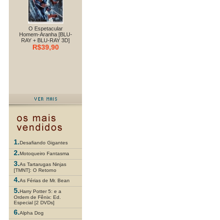
O Espetacular
Homem-Aranha [BLU-
RAY + BLU-RAY 3D]
R$39,90
1.
Desafiando Gigantes
2.
Motoqueiro Fantasma
3.
As Tartarugas Ninjas
[TMNT]: O Retorno
4.
As Férias de Mr. Bean
5.
Harry Potter 5: e a
Ordem de Fênix: Ed.
Especial [2 DVDs]
6.
Alpha Dog