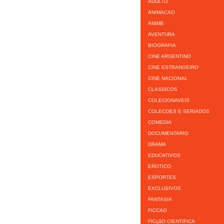
ADULTO
ANIMACAO
ANIME
AVENTURA
BIOGRAFIA
CINE ARGENTINO
CINE ESTRANGEIRO
CINE NACIONAL
CLASSICOS
COLECIONAVEIS
COLECOES E SERIADOS
COMEDIA
DOCUMENTARIO
DRAMA
EDUCATIVOS
EROTICO
ESPORTES
EXCLUSIVOS
FANTASIA
FICCAO
FICçãO CIENTíFICA