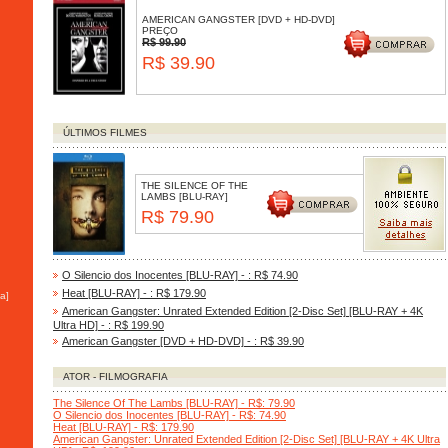
AMERICAN GANGSTER [DVD + HD-DVD]
PREÇO
R$ 99.90
R$ 39.90
ÚLTIMOS FILMES
THE SILENCE OF THE
LAMBS [BLU-RAY]
R$ 79.90
O Silencio dos Inocentes [BLU-RAY] - : R$ 74.90
Heat [BLU-RAY] - : R$ 179.90
a]
American Gangster: Unrated Extended Edition [2-Disc Set] [BLU-RAY + 4K
Ultra HD] - : R$ 199.90
American Gangster [DVD + HD-DVD] - : R$ 39.90
ATOR - FILMOGRAFIA
The Silence Of The Lambs [BLU-RAY] - R$: 79.90
O Silencio dos Inocentes [BLU-RAY] - R$: 74.90
Heat [BLU-RAY] - R$: 179.90
American Gangster: Unrated Extended Edition [2-Disc Set] [BLU-RAY + 4K Ultra