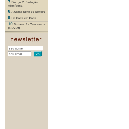
7.
Decoys 2: Sedução
Alienígena
8.
A Última Noite de Solteiro
9.
De Porta em Porta
10.
Surface: 1a Temporada
[4 DVDs]