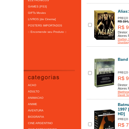
ELETRÔNICOS
GAMES [PS3]
Alias
GIFTs Movies
PREÇO
LIVROS [de Cinema]
R$ 154,
POSTERS IMPORTADOS
R$ 9
:: Encomende seu Produto ::
Diretor:
Atores P
Garber
,
Grunber
Band 
PREÇO
R$ 9
Diretor:
ACAO
Atores P
ADULTO
Matthew 
David S
ANIMACAO
Batma
ANIME
1997 
AVENTURA
HD]
BIOGRAFIA
PREÇO
CINE ARGENTINO
R$ 7