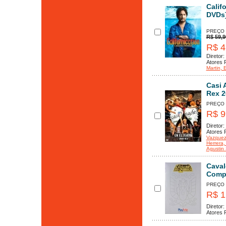
Calif
DVDs
PREÇO
R$ 59,9
R$ 4
Diretor:
Atores P
Martin
, 
Casi 
Rex 2
PREÇO
R$ 9
Diretor:
Atores P
Vazque
Herrera
,
Agustin 
Caval
Compl
PREÇO
R$ 1
Diretor:
Atores P