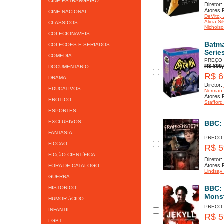
CINE ESTRANGEIRO
Diretor:
Atores P
CINE NACIONAL
DeVito
,
Alicia Si
CLASSICOS
Nichols
COLECIONAVEIS
Batma
COLECOES E SERIADOS
Serie
COMEDIA
PREÇO
R$ 899,
DOCUMENTARIO
R$ 6
DRAMA
Diretor:
EDUCATIVOS
Norman 
Atores P
EROTICO
Staffor
ESPORTES
EXCLUSIVOS
BBC: 
FANTASIA
PREÇO
FICCAO
R$ 5
FICçãO CIENTíFICA
Diretor:
Atores P
FORA DE CATALOGO
Lindsay
GUERRA
BBC: 
HISTORICO
Monst
HUMOR áCIDO
PREÇO
INFANTIL
R$ 5
LGBT