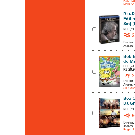
Hale
, L
Mark Sh
Blu-R
Editi
Set] 
PREÇO
R$ 2
Diretor:
Atores P
Bob E
do Ma
PREÇO
R$ 29,9
R$ 2
Diretor:
Atores P
Siri Cas
Box C
Da Gr
PREÇO
R$ 9
Diretor:
Atores P
Roger B