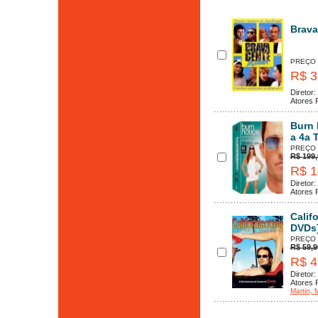
Brava
PREÇO
R$ 3
Diretor:
Atores P
Burn 
a 4a 
PREÇO
R$ 199,
R$ 1
Diretor:
Atores P
Calif
DVDs
PREÇO
R$ 59,9
R$ 4
Diretor:
Atores P
Martin
, 