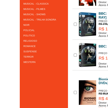
Diretor:
MUSICAL - CLASSICA
Atores P
MUSICAL - FILMES
BBC: 
MUSICAL - SHOWS
RAY]
MUSICAL - TRILHA SONORA
PREÇO
R$ 249,
NOIR
R$ 1
POLICIAL
Diretor:
POLITICO
Atores P
RELIGIOSO
BBC: 
ROMANCE
SUSPENSE
PREÇO
TERROR
R$ 1
WESTERN
Diretor:
Atores P
Bioni
DVDs
PREÇO
R$ 99,9
R$ 4
Diretor:
Atores P