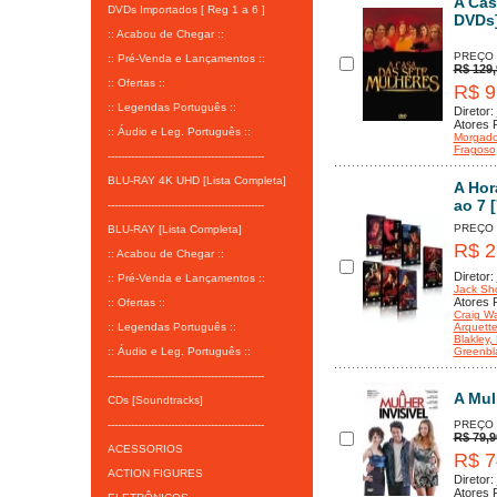
A Cas
DVDs Importados [ Reg 1 a 6 ]
DVDs
:: Acabou de Chegar ::
PREÇO
:: Pré-Venda e Lançamentos ::
R$ 129,
:: Ofertas ::
R$ 9
:: Legendas Português ::
Diretor:
Atores P
:: Áudio e Leg. Português ::
Morgad
Fragoso
-----------------------------------------------
BLU-RAY 4K UHD [Lista Completa]
A Hor
ao 7 
-----------------------------------------------
PREÇO
BLU-RAY [Lista Completa]
R$ 2
:: Acabou de Chegar ::
Diretor:
:: Pré-Venda e Lançamentos ::
Jack Sho
Atores P
:: Ofertas ::
Craig W
:: Legendas Português ::
Arquett
Blakley
,
:: Áudio e Leg. Português ::
Greenbla
-----------------------------------------------
A Mulh
CDs [Soundtracks]
-----------------------------------------------
PREÇO
R$ 79,9
ACESSORIOS
R$ 7
ACTION FIGURES
Diretor:
Atores P