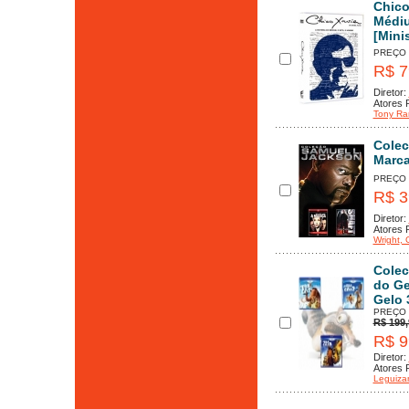
Chico
Médiu
[Mini
PREÇO
R$ 7
Diretor:
Atores P
Tony R
Colec
Marca
PREÇO
R$ 3
Diretor:
Atores P
Wright
, 
Colec
do Ge
Gelo 
PREÇO
R$ 199,
R$ 9
Diretor:
Atores P
Leguiz