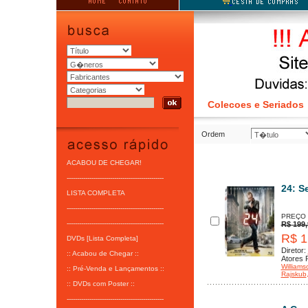
Colecoes e Seriados
Ordem
ACABOU DE CHEGAR!
-----------------------------------------------
24: S
LISTA COMPLETA
-----------------------------------------------
PREÇO
-----------------------------------------------
R$ 199,
R$ 1
DVDs [Lista Completa]
Diretor:
:: Acabou de Chegar ::
Atores P
Williams
:: Pré-Venda e Lançamentos ::
Rajskub
:: DVDs com Poster ::
-----------------------------------------------