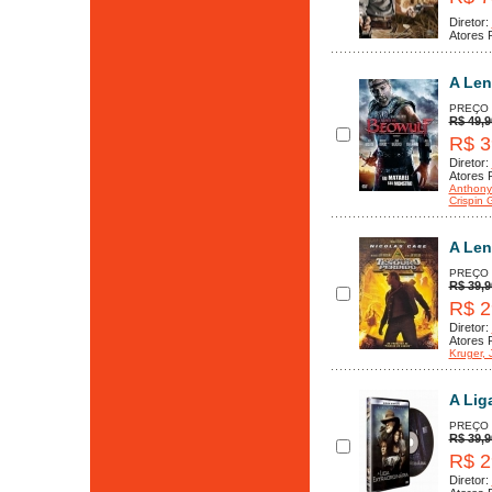
Diretor:
Atores P
A Len
PREÇO
R$ 49,9
R$ 3
Diretor:
Atores P
Anthony
Crispin 
A Len
PREÇO
R$ 39,9
R$ 2
Diretor:
Atores P
Kruger
, 
A Lig
PREÇO
R$ 39,9
R$ 2
Diretor: