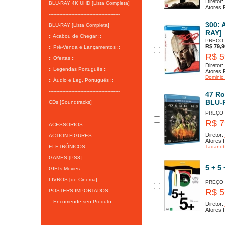
Diretor:
BLU-RAY 4K UHD [Lista Completa]
Atores P
-----------------------------------------------
300: 
BLU-RAY [Lista Completa]
RAY]
:: Acabou de Chegar ::
PREÇO
R$ 79,9
:: Pré-Venda e Lançamentos ::
R$ 5
:: Ofertas ::
Diretor:
:: Legendas Português ::
Atores P
Dominic
:: Áudio e Leg. Português ::
-----------------------------------------------
47 Ro
BLU-
CDs [Soundtracks]
PREÇO
-----------------------------------------------
R$ 7
ACESSORIOS
Diretor:
ACTION FIGURES
Atores P
ELETRÔNICOS
Tadanob
GAMES [PS3]
5 + 5 
GIFTs Movies
LIVROS [de Cinema]
PREÇO
R$ 5
POSTERS IMPORTADOS
:: Encomende seu Produto ::
Diretor:
Atores P