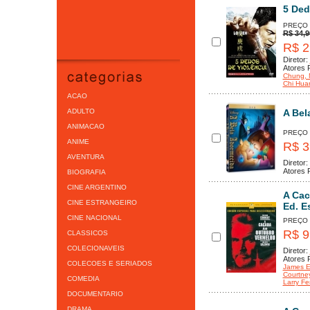
5 Ded
PREÇO
R$ 34,9
R$ 2
Diretor:
Atores P
Chung
,
Chi Hua
ACAO
ADULTO
A Bel
ANIMACAO
PREÇO
ANIME
R$ 3
AVENTURA
Diretor:
Atores P
BIOGRAFIA
CINE ARGENTINO
A Cac
CINE ESTRANGEIRO
Ed. E
CINE NACIONAL
PREÇO
R$ 9
CLASSICOS
COLECIONAVEIS
Diretor:
Atores P
COLECOES E SERIADOS
James E
Courtne
COMEDIA
Larry F
DOCUMENTARIO
DRAMA