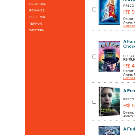
RELIGIOSO
PREÇO
ROMANCE
R$ 9
SUSPENSE
Diretor:
Atores P
TERROR
Sorense
WESTERN
A Fan
Choco
PREÇO
R$ 79,9
R$ 4
Diretor:
Atores P
Helena 
A Fre
PREÇO
R$ 5
Diretor:
Atores P
A Fur