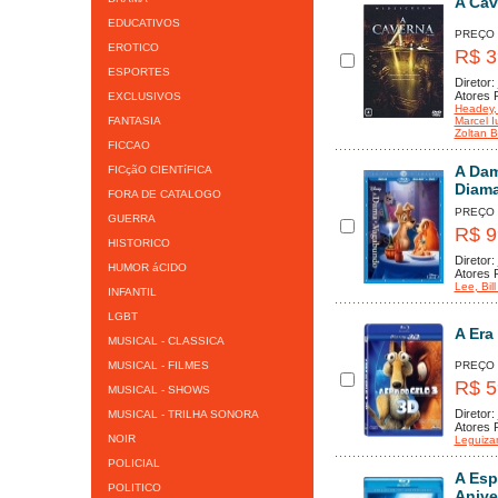
A Cav
EDUCATIVOS
PREÇO
EROTICO
R$ 3
ESPORTES
Diretor:
Atores P
EXCLUSIVOS
Headey
FANTASIA
Marcel I
Zoltan B
FICCAO
A Dam
FICçãO CIENTíFICA
Diama
FORA DE CATALOGO
PREÇO
GUERRA
R$ 9
HISTORICO
Diretor:
HUMOR áCIDO
Atores P
Lee
, Bi
INFANTIL
LGBT
A Era
MUSICAL - CLASSICA
MUSICAL - FILMES
PREÇO
R$ 5
MUSICAL - SHOWS
Diretor:
MUSICAL - TRILHA SONORA
Atores P
NOIR
Leguiz
POLICIAL
A Esp
POLITICO
Anive