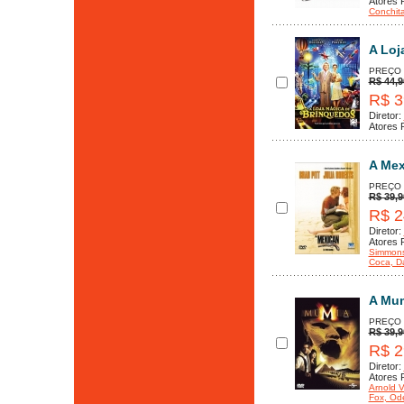
Atores P
Conchit
A Loj
PREÇO
R$ 44,9
R$ 3
Diretor:
Atores P
A Mex
PREÇO
R$ 39,9
R$ 2
Diretor:
Atores P
Simmon
Coca
, D
A Mum
PREÇO
R$ 39,9
R$ 2
Diretor:
Atores P
Arnold V
Fox
, Od