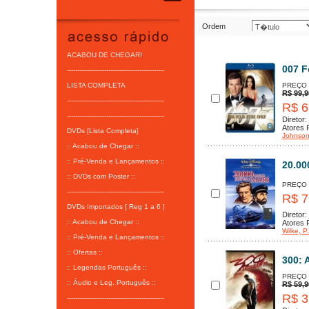
Ordem
ACABOU DE CHEGAR!
007 F
-----------------------------------------------
LISTA COMPLETA
PREÇO
R$ 99,9
-----------------------------------------------
R$ 6
-----------------------------------------------
Diretor:
Atores P
DVDs [Lista Completa]
Johnso
:: Acabou de Chegar ::
:: Pré-Venda e Lançamentos ::
20.00
:: DVDs com Poster ::
PREÇO
-----------------------------------------------
R$ 7
DVDs Importados [ Reg 1 a 6 ]
Diretor:
:: Acabou de Chegar ::
Atores P
Wilke
, P
:: Pré-Venda e Lançamentos ::
:: Ofertas ::
300: 
:: Legendas Português ::
PREÇO
:: Áudio e Leg. Português ::
R$ 59,9
R$ 3
-----------------------------------------------