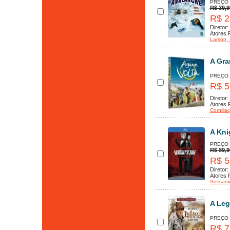
PREÇO
R$ 39,9
R$ 2
Diretor:
Atores P
Larson
,
A Gra
PREÇO
R$ 5
Diretor:
Atores P
Cornillac
A Kni
PREÇO
R$ 89,9
R$ 5
Diretor:
Atores P
Sossam
A Leg
PREÇO
R$ 7