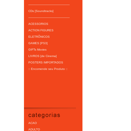
-----------------------------------------------
CDs [Soundtracks]
-----------------------------------------------
ACESSORIOS
ACTION FIGURES
ELETRÔNICOS
GAMES [PS3]
GIFTs Movies
LIVROS [de Cinema]
POSTERS IMPORTADOS
:: Encomende seu Produto ::
ACAO
ADULTO