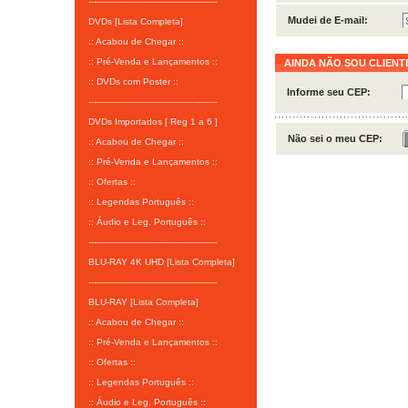
-----------------------------------------------
Mudei de E-mail:
DVDs [Lista Completa]
:: Acabou de Chegar ::
:: Pré-Venda e Lançamentos ::
AINDA NÃO SOU CLIENT
:: DVDs com Poster ::
Informe seu CEP:
-----------------------------------------------
DVDs Importados [ Reg 1 a 6 ]
Não sei o meu CEP:
:: Acabou de Chegar ::
:: Pré-Venda e Lançamentos ::
:: Ofertas ::
:: Legendas Português ::
:: Áudio e Leg. Português ::
-----------------------------------------------
BLU-RAY 4K UHD [Lista Completa]
-----------------------------------------------
BLU-RAY [Lista Completa]
:: Acabou de Chegar ::
:: Pré-Venda e Lançamentos ::
:: Ofertas ::
:: Legendas Português ::
:: Áudio e Leg. Português ::