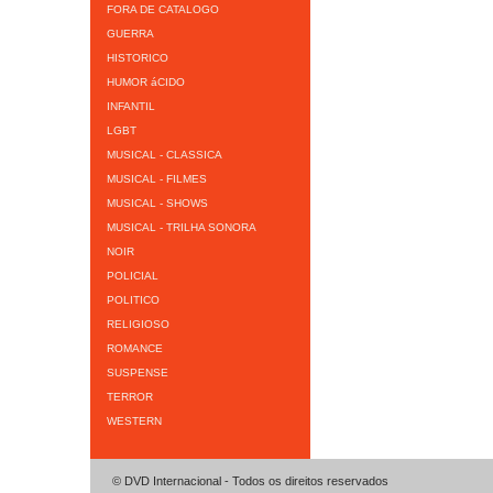
FORA DE CATALOGO
GUERRA
HISTORICO
HUMOR áCIDO
INFANTIL
LGBT
MUSICAL - CLASSICA
MUSICAL - FILMES
MUSICAL - SHOWS
MUSICAL - TRILHA SONORA
NOIR
POLICIAL
POLITICO
RELIGIOSO
ROMANCE
SUSPENSE
TERROR
WESTERN
© DVD Internacional - Todos os direitos reservados