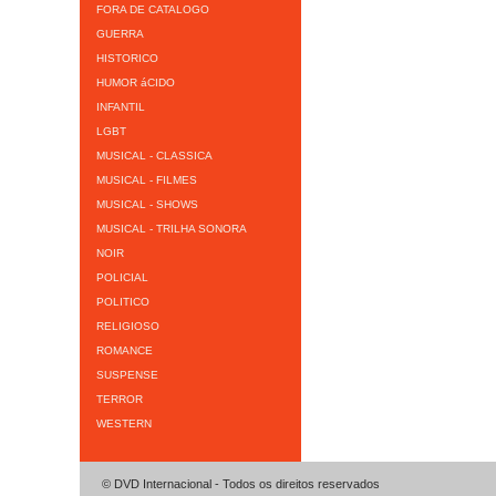
FORA DE CATALOGO
GUERRA
HISTORICO
HUMOR áCIDO
INFANTIL
LGBT
MUSICAL - CLASSICA
MUSICAL - FILMES
MUSICAL - SHOWS
MUSICAL - TRILHA SONORA
NOIR
POLICIAL
POLITICO
RELIGIOSO
ROMANCE
SUSPENSE
TERROR
WESTERN
© DVD Internacional - Todos os direitos reservados