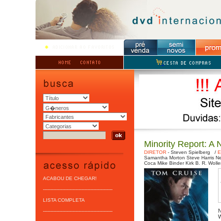
Minority Report: A
DIRETOR
-
Steven Spielberg
/
E
Samantha Morton
Steve Harris
Ne
Coca
Mike Binder
Kirk B. R. Wolle
ACABOU DE CHEGAR!
-----------------------------------------------
LISTA COMPLETA
N
-----------------------------------------------
W