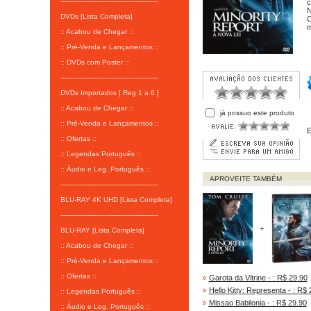
-----------------------------------------------
c
N
DVDs [Lista Completa]
C
m
:: Acabou de Chegar ::
:: Pré-Venda e Lançamentos ::
:: DVDs com Poster ::
-----------------------------------------------
DVDs Importados [ Reg 1 a 6 ]
:: Acabou de Chegar ::
já possuo este produto
:: Pré-Venda e Lançamentos ::
E
:: Ofertas ::
:: Legendas Português ::
:: Áudio e Leg. Português ::
APROVEITE TAMBÉM
-----------------------------------------------
BLU-RAY 4K UHD [Lista Completa]
-----------------------------------------------
+
BLU-RAY [Lista Completa]
:: Acabou de Chegar ::
:: Pré-Venda e Lançamentos ::
:: Ofertas ::
Garota da Vitrine - : R$ 29.90
Hello Kitty: Representa - : R$ 
:: Legendas Português ::
Missao Babilonia - : R$ 29.90
:: Áudio e Leg. Português ::