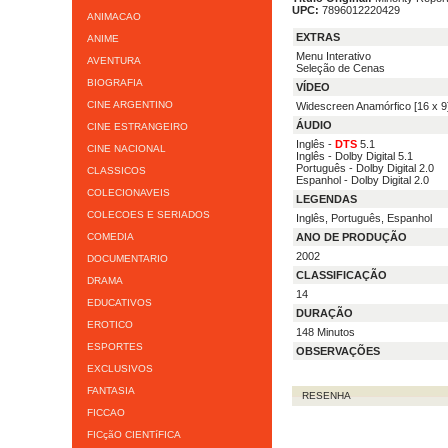
UPC:
7896012220429
ANIMACAO
EXTRAS
ANIME
Menu Interativo
AVENTURA
Seleção de Cenas
BIOGRAFIA
VÍDEO
CINE ARGENTINO
Widescreen Anamórfico [16 x 9
ÁUDIO
CINE ESTRANGEIRO
Inglês -
DTS
5.1
CINE NACIONAL
Inglês - Dolby Digital 5.1
Português - Dolby Digital 2.0
CLASSICOS
Espanhol - Dolby Digital 2.0
COLECIONAVEIS
LEGENDAS
COLECOES E SERIADOS
Inglês, Português, Espanhol
COMEDIA
ANO DE PRODUÇÃO
2002
DOCUMENTARIO
CLASSIFICAÇÃO
DRAMA
14
EDUCATIVOS
DURAÇÃO
EROTICO
148 Minutos
ESPORTES
OBSERVAÇÕES
EXCLUSIVOS
FANTASIA
RESENHA
FICCAO
FICçãO CIENTíFICA