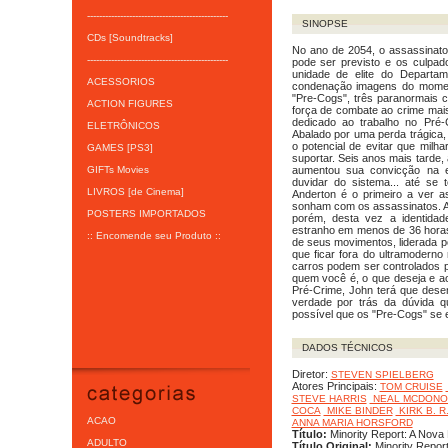
-----------------------------------------------
SINOPSE
CDs [Soundtracks]
No ano de 2054, o assassinato 
-----------------------------------------------
pode ser previsto e os culpa
unidade de elite do Departa
ACESSORIOS
condenação imagens do moment
"Pre-Cogs", três paranormais c
ACTION FIGURES
força de combate ao crime mais
dedicado ao trabalho no Pré
ELETRÔNICOS
Abalado por uma perda trágica, 
o potencial de evitar que milh
GAMES [PS3]
suportar. Seis anos mais tarde,
GIFTs Movies
aumentou sua convicção na e
duvidar do sistema... até se
LIVROS [de Cinema]
Anderton é o primeiro a ver
sonham com os assassinatos. A 
POSTERS IMPORTADOS
porém, desta vez a identida
estranho em menos de 36 hora
:: Encomende seu Produto ::
de seus movimentos, liderada 
que ficar fora do ultramoderno
carros podem ser controlados 
quem você é, o que deseja e a
Pré-Crime, John terá que desen
verdade por trás da dúvida q
possível que os "Pre-Cogs" se
DADOS TÉCNICOS
Diretor:
STEVEN SPIELBERG
Atores Principais:
TOM CRUISE
STEVE HARRIS
NEAL MCDON
COCA
MIKE BINDER
KIRK B. R
ACAO
ANNA MARIA HORSFORD
Título:
Minority Report: A Nova 
ADULTO
Título Original:
Minority Repor