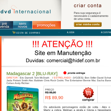
Para sua segurança é
necessário o cadastramento
de uma conta.
Madagascar 2 [BLU-RAY]
DIRETOR
-
Eric Darnell; Tom McGrath
/
ESTRELANDO
-
[VOZES]:
Ben Stiller
David Schw
Jada Pinkett Smith
Alec Baldwin
Chris Rock
Cedric The Entertainer
Bernie Mac
Sacha Baro
Cohen
Andy Richter
PREÇO
R$ 99,90
R$ 89,90
Os adoráveis personagens estão de volta - Alex o 
Marty a zebra, Melman a girafa e Gloria o hipopótamo