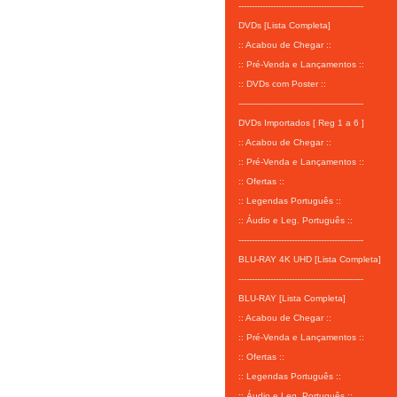
-----------------------------------------------
DVDs [Lista Completa]
:: Acabou de Chegar ::
:: Pré-Venda e Lançamentos ::
:: DVDs com Poster ::
-----------------------------------------------
DVDs Importados [ Reg 1 a 6 ]
:: Acabou de Chegar ::
:: Pré-Venda e Lançamentos ::
:: Ofertas ::
:: Legendas Português ::
:: Áudio e Leg. Português ::
-----------------------------------------------
BLU-RAY 4K UHD [Lista Completa]
-----------------------------------------------
BLU-RAY [Lista Completa]
:: Acabou de Chegar ::
:: Pré-Venda e Lançamentos ::
:: Ofertas ::
:: Legendas Português ::
:: Áudio e Leg. Português ::