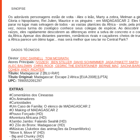
SINOPSE
Os adoráveis personagens estão de volta - Alex o leão, Marty a zebra, Melman a gir
Gloria o hipopótamo, Rei Julien, Maurice e os pinguins - em MADAGASCAR 2. Eles 
parar no lugar mais selvagem de todos - as vastas planícies da África - onde, pela pr
vez, nossa turma do zoológico conhece seus colegas de espécie. Ao descobrir
raízes, eles rapidamente descobrem as diferenças entre a selva de concreto e o co
da África. Apesar dos distantes parentes, românticos rivais e caçadores cheios de tr
a África parece um ótimo lugar... mas será melhor que seu lar no Central Park?
DADOS TÉCNICOS
Diretor:
ERIC DARNELL
TOM MCGRATH
Atores Principais:
[VOZES]:
BEN STILLER
DAVID SCHWIMMER
JADA PINKETT SMITH
ALEC BALDWIN
CHRIS ROCK
CEDRIC THE ENTERTAINER
BERNIE MAC
SACHA BAR
COHEN
ANDY RICHTER
Título:
Madagascar 2 [BLU-RAY]
Título Original:
Madagascar: Escape 2 Africa [EUA 2008] [LPTA]
UPC:
7890552091297
EXTRAS
#Comentários dos Cineastas
#Os Animadores
#Curiosidades
#Um Caso de Família: O elenco de MADAGASCAR 2
#O Making-of MADAGASCAR 2
#Pouso Forçado (HD)
#Aventura Africana (HD)
#Jambo Jambo: Falando Swahili (HD)
#O Zôo do Bronx: Madagascar (HD)
#Músicas (Jukebox das animações da DreamWorks)
"Move It, Move It" (HD)
- Big and Chunky (HD)