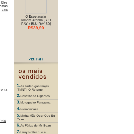
 Eles
astas
..
Leia
O Espetacular
Homem-Aranha [BLU-
RAY + BLU-RAY 3D]
R$39,90
1.
As Tartarugas Ninjas
ronta
[TMNT]: O Retorno
2.
Desafiando Gigantes
3.
Motoqueiro Fantasma
4.
Premonicoes
5.
Minha Mãe Quer Que Eu
Case
9.90
6.
As Férias de Mr. Bean
7.
Harry Potter 5: e a