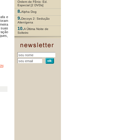
Ordem de Fênix: Ed.
Especial [2 DVDs]
8.
Alpha Dog
afa e
9.
Decoys 2: Sedução
foram
Alienígena
imeira
10.
 suas
A Última Noite de
ração
Solteiro
uques,
ON