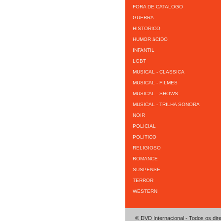
FORA DE CATALOGO
GUERRA
HISTORICO
HUMOR áCIDO
INFANTIL
LGBT
MUSICAL - CLASSICA
MUSICAL - FILMES
MUSICAL - SHOWS
MUSICAL - TRILHA SONORA
NOIR
POLICIAL
POLITICO
RELIGIOSO
ROMANCE
SUSPENSE
TERROR
WESTERN
© DVD Internacional - Todos os dir