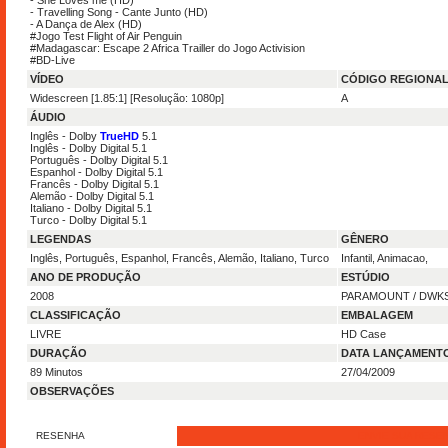
- She Loves me (HD)
- Travelling Song - Cante Junto (HD)
- A Dança de Alex (HD)
#Jogo Test Flight of Air Penguin
#Madagascar: Escape 2 Africa Trailler do Jogo Activision
#BD-Live
VÍDEO
CÓDIGO REGIONA
Widescreen [1.85:1] [Resolução: 1080p]
A
ÁUDIO
Inglês - Dolby
TrueHD
5.1
Inglês - Dolby Digital 5.1
Português - Dolby Digital 5.1
Espanhol - Dolby Digital 5.1
Francês - Dolby Digital 5.1
Alemão - Dolby Digital 5.1
Italiano - Dolby Digital 5.1
Turco - Dolby Digital 5.1
LEGENDAS
GÊNERO
Inglês, Português, Espanhol, Francês, Alemão, Italiano, Turco
Infantil, Animacao,
ANO DE PRODUÇÃO
ESTÚDIO
2008
PARAMOUNT / DWK
CLASSIFICAÇÃO
EMBALAGEM
LIVRE
HD Case
DURAÇÃO
DATA LANÇAMENT
89 Minutos
27/04/2009
OBSERVAÇÕES
RESENHA
ENVIE SUA RESE