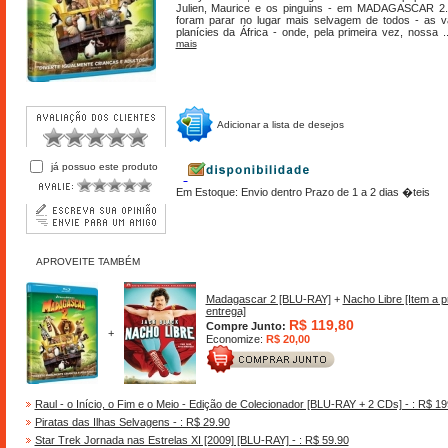
Julien, Maurice e os pinguins - em MADAGASCAR 2.
foram parar no lugar mais selvagem de todos - as v
planícies da África - onde, pela primeira vez, nossa 
mais
Adicionar a lista de desejos
já possuo este produto
Em Estoque: Envio dentro Prazo de 1 a 2 dias �teis
APROVEITE TAMBÉM
Madagascar 2 [BLU-RAY]
+
Nacho Libre [Item a p
entrega]
R$ 119,80
Compre Junto:
+
Economize:
R$ 20,00
Raul - o Início, o Fim e o Meio - Edição de Colecionador [BLU-RAY + 2 CDs] - : R$ 19
Piratas das Ilhas Selvagens - : R$ 29.90
Star Trek Jornada nas Estrelas XI [2009] [BLU-RAY] - : R$ 59.90