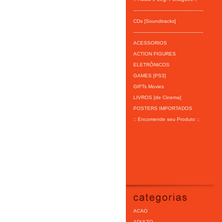
-----------------------------------------------
CDs [Soundtracks]
-----------------------------------------------
ACESSORIOS
ACTION FIGURES
ELETRÔNICOS
GAMES [PS3]
GIFTs Movies
LIVROS [de Cinema]
POSTERS IMPORTADOS
:: Encomende seu Produto ::
ACAO
ADULTO