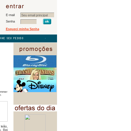
E-mail
Senha
Esqueci minha Senha
immer
n
leão,
, Rei